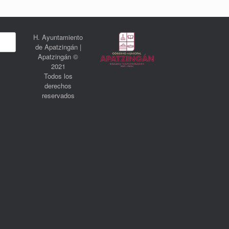
H. Ayuntamiento
de Apatzingán |
Apatzingán ©
2021
Todos los
derechos
reservados