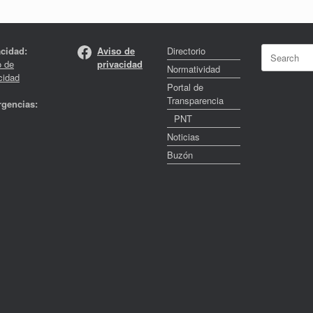
Facebook
Search
acidad:
Aviso de
Directorio
for:
o de
privacidad
Normatividad
cidad
Portal de
Transparencia
gencias:
PNT
Noticias
Buzón