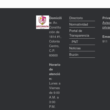
Domicili
Directorio
Priv
o:
Av.
Avis
Normatividad
Constitu
priva
Portal de
ción de
Transparencia
1814 #1,
Emer
Colonia
911
PNT
Centro,
Noticias
C.P.
Buzón
60600
Horario
de
atenció
n:
Lunes a
Viernes
de 9:00
A.M. a
3:00
P.M.