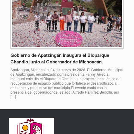
Gobierno de Apatzingán inaugura el Bioparque
Chandio junto al Gobernador de Michoacán.
Apatzingán, Michoacán, 04 de marzo de 2026. El Gobierno Municipal
de Apatzingán, encabezado por la presidenta Fanny Arreola,
inauguró este día el Bioparque Chandio, un proyecto estratégico de
recuperación de espacio público que fortalece el desarrollo social,
ambiental y productivo del municipio.El evento contó con la
presencia del gobernador del estado, Alfredo Ramírez Bedolla, así
[…]