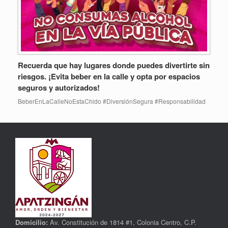
Recuerda que hay lugares donde puedes divertirte sin
riesgos. ¡Evita beber en la calle y opta por espacios
seguros y autorizados!
BeberEnLaCalleNoEstaChido #DiversiónSegura #Responsabilidad
Domicilio:
Av. Constitución de 1814 #1, Colonia Centro, C.P.