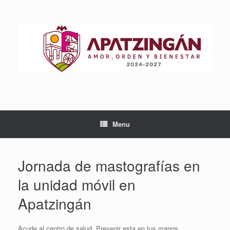
Skip
to
content
Menu
Jornada de mastografías en
la unidad móvil en
Apatzingán
Acude al centro de salud, Prevenir esta en tus manos