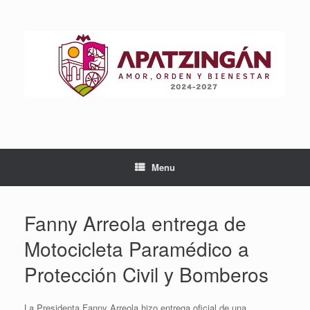
Skip
to
content
Menu
Fanny Arreola entrega de
Motocicleta Paramédico a
Protección Civil y Bomberos
La Presidenta Fanny Arreola hizo entrega oficial de una