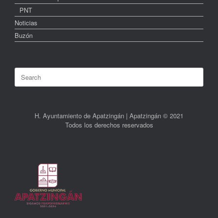
PNT
Noticias
Buzón
Search
for:
H. Ayuntamiento de Apatzingán | Apatzingán © 2021
Todos los derechos reservados