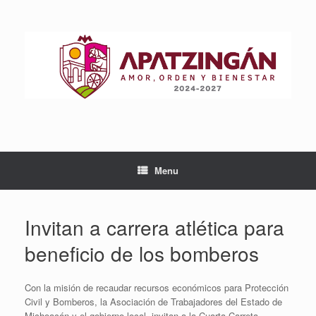
Skip
to
content
Menu
Invitan a carrera atlética para
beneficio de los bomberos
Con la misión de recaudar recursos económicos para Protección
Civil y Bomberos, la Asociación de Trabajadores del Estado de
Michoacán y el gobierno local, invitan a la Cuarta Carreta