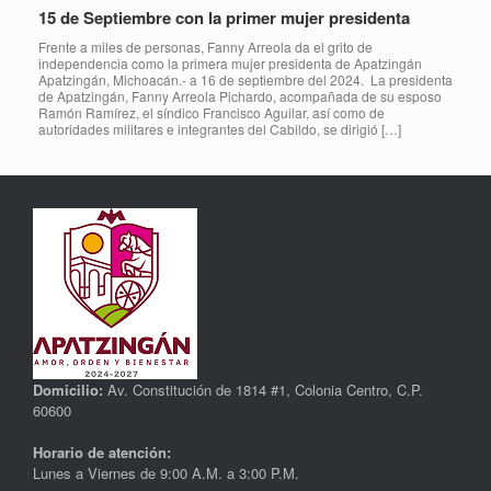
15 de Septiembre con la primer mujer presidenta
Frente a miles de personas, Fanny Arreola da el grito de
independencia como la primera mujer presidenta de Apatzingán
Apatzingán, Michoacán.- a 16 de septiembre del 2024. La presidenta
de Apatzingán, Fanny Arreola Pichardo, acompañada de su esposo
Ramón Ramírez, el síndico Francisco Aguilar, así como de
autoridades militares e integrantes del Cabildo, se dirigió […]
Domicilio:
Av. Constitución de 1814 #1, Colonia Centro, C.P.
60600
Horario de atención:
Lunes a Viernes de 9:00 A.M. a 3:00 P.M.