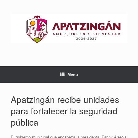
Skip
to
content
Menu
Apatzingán recibe unidades
para fortalecer la seguridad
pública
El gobierno municipal que encabeza la presidenta, Fanny Arreola