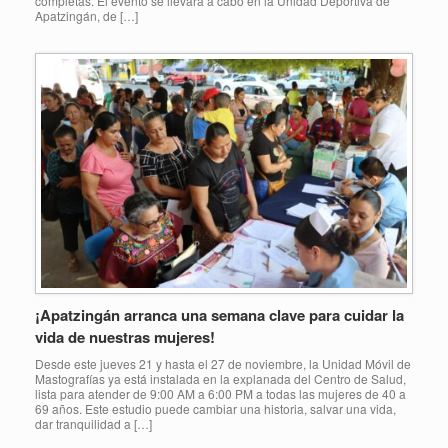
completas. El evento se llevará a cabo en la Unidad Deportiva de
Apatzingán, de […]
¡Apatzingán arranca una semana clave para cuidar la
vida de nuestras mujeres!
Desde este jueves 21 y hasta el 27 de noviembre, la Unidad Móvil de
Mastografías ya está instalada en la explanada del Centro de Salud,
lista para atender de 9:00 AM a 6:00 PM a todas las mujeres de 40 a
69 años. Este estudio puede cambiar una historia, salvar una vida,
dar tranquilidad a […]