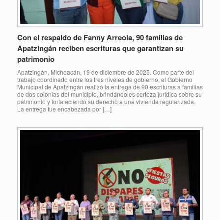
Con el respaldo de Fanny Arreola, 90 familias de
Apatzingán reciben escrituras que garantizan su
patrimonio
Apatzingán, Michoacán, 19 de diciembre de 2025. Como parte del
trabajo coordinado entre los tres niveles de gobierno, el Gobierno
Municipal de Apatzingán realizó la entrega de 90 escrituras a familias
de dos colonias del municipio, brindándoles certeza jurídica sobre su
patrimonio y fortaleciendo su derecho a una vivienda regularizada.
La entrega fue encabezada por […]