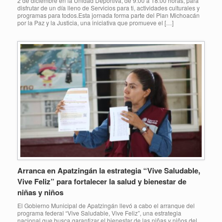
2 de diciembre en la Unidad Deportiva, de 9:00 a 18:00 horas, para
disfrutar de un día lleno de Servicios para ti, actividades culturales y
programas para todos.Esta jornada forma parte del Plan Michoacán
por la Paz y la Justicia, una iniciativa que promueve el […]
Arranca en Apatzingán la estrategia “Vive Saludable,
Vive Feliz” para fortalecer la salud y bienestar de
niñas y niños
El Gobierno Municipal de Apatzingán llevó a cabo el arranque del
programa federal “Vive Saludable, Vive Feliz”, una estrategia
nacional que busca garantizar el bienestar de las niñas y niños del