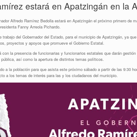
amírez estará en Apatzingán en la 
nador Alfredo Ramírez Bedolla estará en Apatzingán el próximo primero de ma
presidenta Fanny Arreola Pichardo.
e trabajo del Gobernador del Estado, para el municipio de Apatzingán, ya que 
cios, proyectos y apoyos que promueve el Gobierno Estatal.
á con la presencia de funcionarias y funcionarios estatales que darán gestión
ública, así como la apertura de distintos temas políticos.
o a la población para que asista este próximo sábado a partir de las 9:30 ho
to a los temas de interés para las y los ciudadanos del municipio.