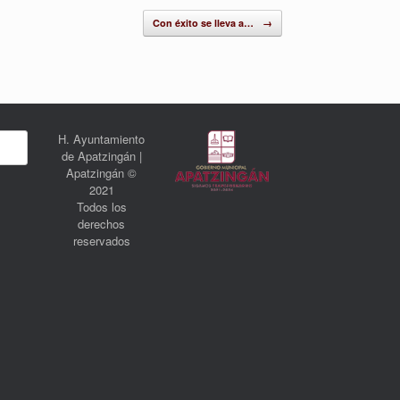
Con éxito se lleva a…
→
H. Ayuntamiento
de Apatzingán |
Apatzingán ©
2021
Todos los
derechos
reservados