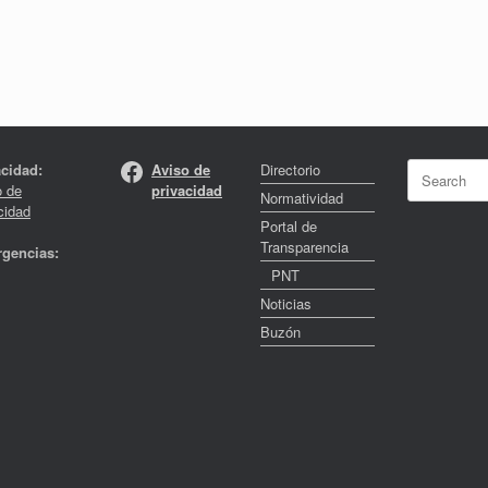
Facebook
Search
acidad:
Aviso de
Directorio
for:
o de
privacidad
Normatividad
cidad
Portal de
Transparencia
gencias:
PNT
Noticias
Buzón