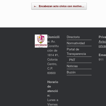
Post navigation
←
Encabezan acto cívico con motivo…
Domicili
Directorio
Priv
o:
Av.
Avis
Normatividad
Constitu
priva
Portal de
ción de
Transparencia
1814 #1,
Emer
Colonia
911
PNT
Centro,
Noticias
C.P.
Buzón
60600
Horario
de
atenció
n:
Lunes a
Viernes