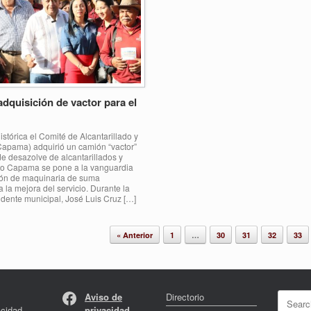
 adquisición de vactor para el
stórica el Comité de Alcantarillado y
apama) adquirió un camión “vactor”
de desazolve de alcantarillados y
sto Capama se pone a la vanguardia
ión de maquinaria de suma
 la mejora del servicio. Durante la
sidente municipal, José Luis Cruz […]
« Anterior
1
…
30
31
32
33
Facebook
Search
Aviso de
Directorio
for:
acidad
privacidad