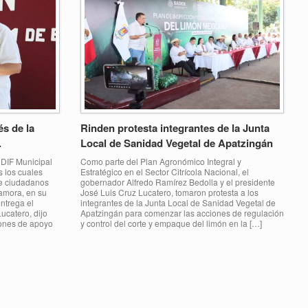
és de la
Rinden protesta integrantes de la Junta
.
Local de Sanidad Vegetal de Apatzingán
 DIF Municipal
Como parte del Plan Agronómico Integral y
s los cuales
Estratégico en el Sector Citrícola Nacional, el
de ciudadanos
gobernador Alfredo Ramírez Bedolla y el presidente
Zamora, en su
José Luis Cruz Lucatero, tomaron protesta a los
ntrega el
integrantes de la Junta Local de Sanidad Vegetal de
ucatero, dijo
Apatzingán para comenzar las acciones de regulación
iones de apoyo
y control del corte y empaque del limón en la […]