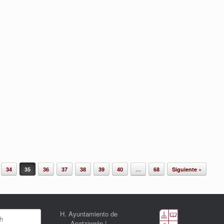
34
35
36
37
38
39
40
…
68
Siguiente »
H. Ayuntamiento de
Apatzingán |