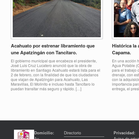
Acahuato por estrenar libramiento que
Histórica la
une Apatzingán con Tancítaro.
Capama.
El gobierno municipal que encabeza el presidente,
En una acción hi
José Luis Cruz Lucatero anunció que la obra de
Agua Potable (C
libramiento en Santiago Acahuato estará lista para el
para el trabajo 
2 de febrero, con la finalidad de que los ciudadanos
drenaje, con e
que viajan de Apatzingán para Acahuato, Las
con la adquisic
Maravillas, El Molinito e incluso hasta Tancítaro lo
importancia para
puedan transitar más seguro y rápido. […]
entrega, el pre
Post navigation
Domicilio:
Directorio
Privacidad:
Av.
Aviso de priv