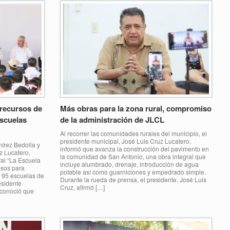
 recursos de
Más obras para la zona rural, compromiso
escuelas
de la administración de JLCL
Al recorrer las comunidades rurales del municipio, el
presidente municipal, José Luis Cruz Lucatero,
írez Bedolla y
informó que avanza la construcción del pavimento en
z Lucatero,
la comunidad de San Antonio, una obra integral que
ral “La Escuela
incluye alumbrado, drenaje, introducción de agua
esos para
potable así como guarniciones y empedrado simple.
n 95 escuelas de
Durante la rueda de prensa, el presidente, José Luis
esidente
Cruz, afirmó […]
econoció que