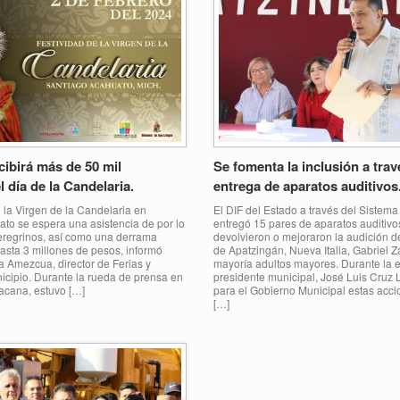
ibirá más de 50 mil
Se fomenta la inclusión a trav
l día de la Candelaria.
entrega de aparatos auditivos
e la Virgen de la Candelaria en
El DIF del Estado a través del Sistema
to se espera una asistencia de por lo
entregó 15 pares de aparatos auditivo
eregrinos, así como una derrama
devolvieron o mejoraron la audición 
sta 3 millones de pesos, informó
de Apatzingán, Nueva Italia, Gabriel 
a Amezcua, director de Ferias y
mayoría adultos mayores. Durante la e
icipio. Durante la rueda de prensa en
presidente municipal, José Luis Cruz L
oacana, estuvo […]
para el Gobierno Municipal estas acc
[…]