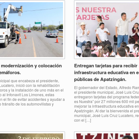
 modernización y colocación
Entregan tarjetas para recibir
emáforos.
infraestructura educativa en 
públicas de Apatzingán.
icipal que encabeza el presidente,
ucatero, inició con la rehabilitación
El gobernador del Estado, Alfredo Ram
ros y la instalación de uno más en el
el presidente municipal, José Luis Cru
o al Infonavit Los Limones, estas
entregaron tarjetas del programa fede
 el fin de evitar accidentes y ayudar a
es Nuestra” por 27 millones 600 mil p
o tránsito de los automovilistas y
mejorar la infraestructura educativa e
Apatzingán. Al dar la bienvenida el pr
municipal, José Luis Cruz Lucatero, r
con el […]