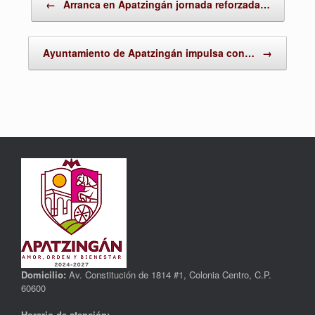
←
Arranca en Apatzingán jornada reforzada…
Ayuntamiento de Apatzingán impulsa con…
→
Domicilio:
Av. Constitución de 1814 #1, Colonia Centro, C.P.
60600
Horario de atención: