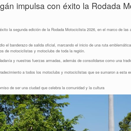
gán impulsa con éxito la Rodada Mo
xito la segunda edición de la Rodada Motociclista 2026, en el marco de las 
o el banderazo de salida oficial, marcando el inicio de una ruta emblemática p
os de motociclistas y motoclubs de toda la región.
udadanía y nuestras fuerzas armadas, además de consolidarse como una tradició
adecimiento a todos los motoclubs y motociclistas que se sumaron a esta edi
miso de ser una ciudad que celebra la comunidad y la cultura