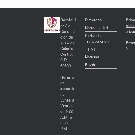
Domicili
Directorio
Priv
o:
Av.
Avis
Normatividad
Constitu
priva
Portal de
ción de
Transparencia
1814 #1,
Emer
Colonia
911
PNT
Centro,
Noticias
C.P.
Buzón
60600
Horario
de
atenció
n:
Lunes a
Viernes
de 9:00
A.M. a
3:00
P.M.