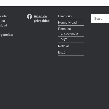
Facebook
Search
acidad:
Aviso de
Directorio
for:
o de
privacidad
Normatividad
cidad
Portal de
Transparencia
gencias:
PNT
Noticias
Buzón