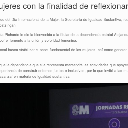
jeres con la finalidad de reflexiona
 del Día Internacional de la Mujer, la Secretaría de Igualdad Sustantiva, real
patzingán.
la Pichardo le dio la bienvenida a la titular de la dependencia estatal Alejan
por el fomento a la unión y sororidad femenina.
ocal busca visibilizar el papel fundamental de las mujeres, así como generar 
 que la dependencia que ella representa mantendrá las actividades que apoyen
mportancia de construir entornos justos e inclusivos, por lo que invitó a las
avanzar en materia de igualdad sustantiva.