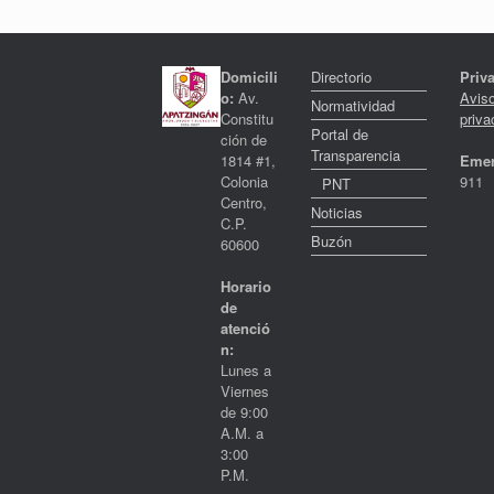
Domicili
Directorio
Priv
o:
Av.
Avis
Normatividad
Constitu
priva
Portal de
ción de
Transparencia
1814 #1,
Emer
Colonia
911
PNT
Centro,
Noticias
C.P.
Buzón
60600
Horario
de
atenció
n:
Lunes a
Viernes
de 9:00
A.M. a
3:00
P.M.