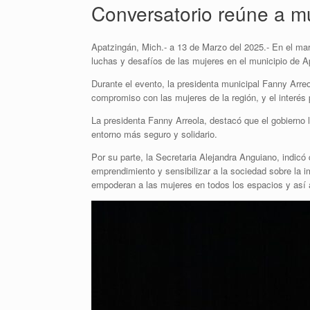
Conversatorio reúne a mu
Apatzingán, Mich.- a 13 de Marzo del 2025.- En el marco
luchas y desafíos de las mujeres en el municipio de A
Durante el evento, la presidenta municipal Fanny Arreo
compromiso con las mujeres de la región, y el interés 
La presidenta Fanny Arreola, destacó que el gobierno l
entorno más seguro y solidario.
Por su parte, la Secretaria Alejandra Anguiano, indicó
emprendimiento y sensibilizar a la sociedad sobre la i
empoderan a las mujeres en todos los espacios y así 