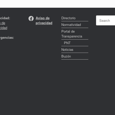
Facebook
Search
acidad:
Aviso de
Directorio
for:
o de
privacidad
Normatividad
cidad
Portal de
Transparencia
gencias:
PNT
Noticias
Buzón