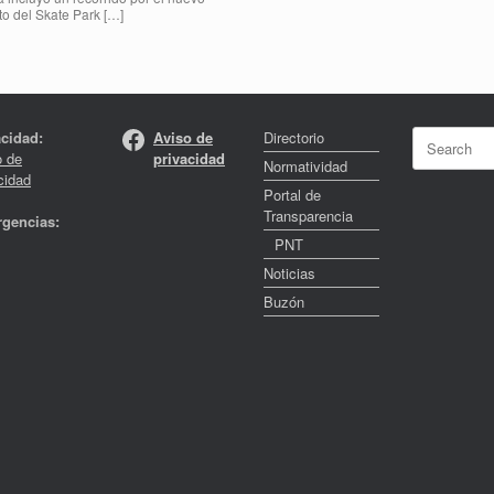
to del Skate Park […]
Facebook
Search
acidad:
Aviso de
Directorio
for:
o de
privacidad
Normatividad
cidad
Portal de
Transparencia
gencias:
PNT
Noticias
Buzón