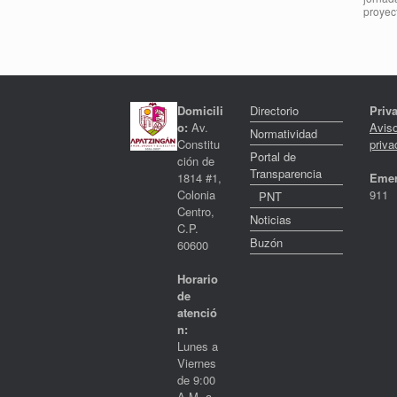
proyec
Domicili
Directorio
Priv
o:
Av.
Avis
Normatividad
Constitu
priva
Portal de
ción de
Transparencia
1814 #1,
Emer
Colonia
911
PNT
Centro,
Noticias
C.P.
Buzón
60600
Horario
de
atenció
n:
Lunes a
Viernes
de 9:00
A.M. a