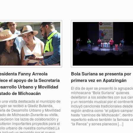
esidenta Fanny Arreola
Bola Suriana se presenta por
ece el apoyo de la Secretaria
primera vez en Apatzingán
sarrollo Urbano y Movilidad
El día de ayer se presentó la agrupaci
stado de Michoacán
michoacana “Bola Suriana” quienes
deleitaron a los asistentes con sus ca
 una visita destacada al municipio de
y un recorrido musical por el continen
ngán se recibió a Gladiz Butanda,
incluyó canciones tradicionales desde
aria de Desarrollo Urbano y Movilidad
región andina como “el pájaro campa
tado de Michoacán.Durante su visita,
hasta “caminos de Michoacán”, dentro
alecieron los lazos de colaboración y
repertorio estuvo también la famosa v
utieron importantes proyectos para el
“la Renca” y sones planecos […]
ollo urbano de nuestra comunidad.La
 incluyó un recorrido por el nuevo