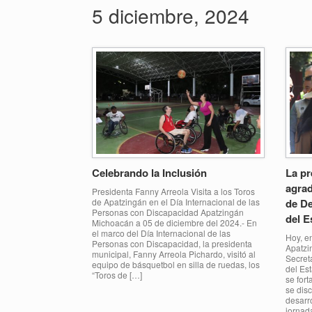
5 diciembre, 2024
Celebrando la Inclusión
La pr
agrad
Presidenta Fanny Arreola Visita a los Toros
de Apatzingán en el Día Internacional de las
de De
Personas con Discapacidad Apatzingán
del E
Michoacán a 05 de diciembre del 2024.- En
el marco del Día Internacional de las
Hoy, en
Personas con Discapacidad, la presidenta
Apatzi
municipal, Fanny Arreola Pichardo, visitó al
Secret
equipo de básquetbol en silla de ruedas, los
del Es
“Toros de […]
se fort
se disc
desarr
jornada