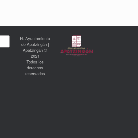
H. Ayuntamiento
de Apatzingán |
Apatzingán ©
2021
Todos los
derechos
reservados