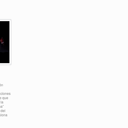
ón
nciones
te que
 la
na”
 del
alona