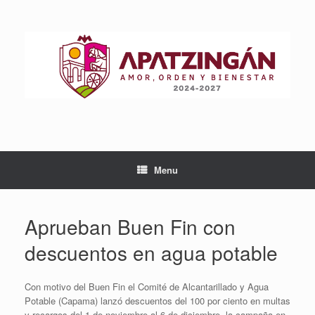
Skip
to
content
Menu
Aprueban Buen Fin con
descuentos en agua potable
Con motivo del Buen Fin el Comité de Alcantarillado y Agua
Potable (Capama) lanzó descuentos del 100 por ciento en multas
y recargos del 1 de noviembre al 6 de diciembre, la campaña en