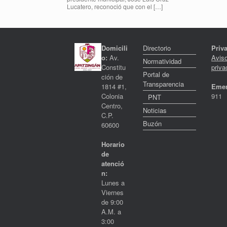
Lucatero, reconoció que con el […]
Domicili
Directorio
Priv
o:
Av.
Avis
Normatividad
Constitu
priva
Portal de
ción de
Transparencia
1814 #1,
Emer
Colonia
911
PNT
Centro,
Noticias
C.P.
Buzón
60600
Horario
de
atenció
n:
Lunes a
Viernes
de 9:00
A.M. a
3:00