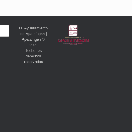
H. Ayuntamiento
de Apatzingán |
Apatzingán ©
2021
Todos los
derechos
reservados