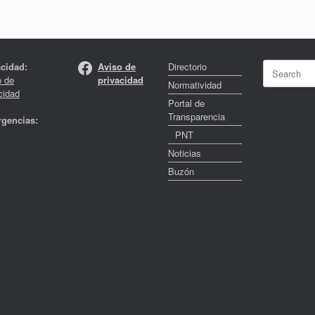
Facebook
Search
acidad:
Aviso de
Directorio
for:
o de
privacidad
Normatividad
cidad
Portal de
Transparencia
gencias:
PNT
Noticias
Buzón