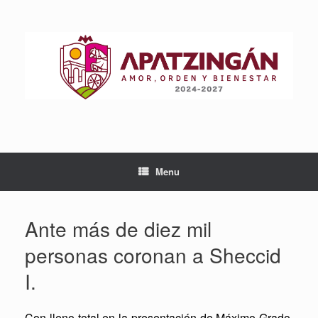
Skip
to
content
Menu
Ante más de diez mil
personas coronan a Sheccid
I.
Con lleno total en la presentación de Máximo Grado,