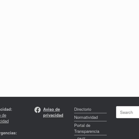
Facebook
Search
acidad:
Aviso de
Directorio
for:
o de
privacidad
Normatividad
cidad
Portal de
Transparencia
gencias: