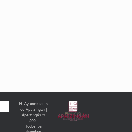
H. Ayuntamiento
de Apatzingán |
Apatzingán ©
2021
Todos los
derechos