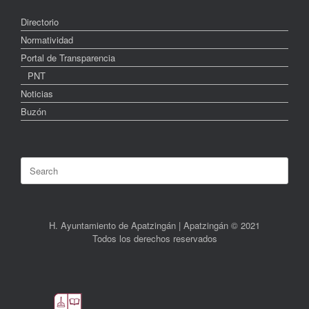
Directorio
Normatividad
Portal de Transparencia
PNT
Noticias
Buzón
Search
for:
H. Ayuntamiento de Apatzingán | Apatzingán © 2021
Todos los derechos reservados