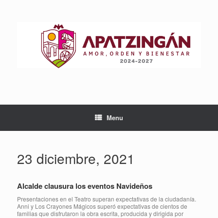
Skip
to
content
Menu
23 diciembre, 2021
Alcalde clausura los eventos Navideños
Presentaciones en el Teatro superan expectativas de la ciudadanía.
Anni y Los Crayones Mágicos superó expectativas de cientos de
familias que disfrutaron la obra escrita, producida y dirigida por