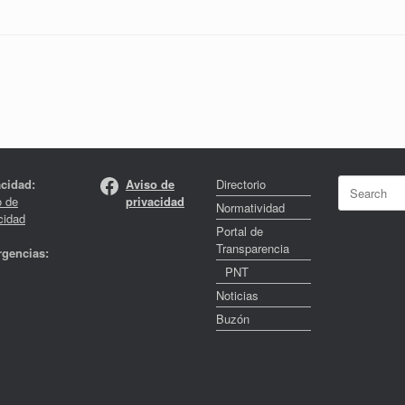
Facebook
Search
acidad:
Aviso de
Directorio
for:
o de
privacidad
Normatividad
cidad
Portal de
Transparencia
gencias:
PNT
Noticias
Buzón