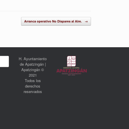
Arranca operativo No Dispares al Aire.
→
H. Ayuntamiento
de Apatzingán |
Apatzingán ©
2021
Todos los
derechos
reservados