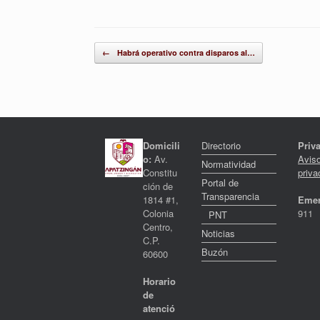
Post navigation
←
Habrá operativo contra disparos al…
Domicili
Directorio
Priv
o:
Av.
Avis
Normatividad
Constitu
priva
Portal de
ción de
Transparencia
1814 #1,
Emer
Colonia
911
PNT
Centro,
Noticias
C.P.
Buzón
60600
Horario
de
atenció