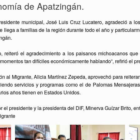
nomía de Apatzingán.
residente municipal, José Luis Cruz Lucatero, agradeció a l
llega a familias de la región durante todo el año y particular
ingán.
ro, reiteró el agradecimiento a los paisanos michoacanos que
momentos tan difíciles económicamente hablando”, refirió el pr
nción al Migrante, Alicia Martínez Zepeda, aprovechó para reitera
eciendo servicios y programas como el de Palomas Mensajeras
rios años tienen en Estados Unidos.
 el presidente y la presidenta del DIF, Minerva Guízar Brito, e
Migrante