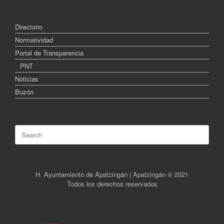
Directorio
Normatividad
Portal de Transparencia
PNT
Noticias
Buzón
Search
for:
H. Ayuntamiento de Apatzingán | Apatzingán © 2021
Todos los derechos reservados