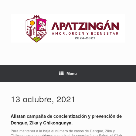
Skip
to
content
Menu
13 octubre, 2021
Alistan campaña de concientización y prevención de
Dengue, Zika y Chikongunya.
Para mantener a la baja el número de casos de Dengue, Zika y
Chikongunya, el gobierno municipal, la secretaría de Salud, el Club