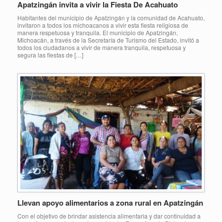
Apatzingán invita a vivir la Fiesta De Acahuato
Habitantes del municipio de Apatzingán y la comunidad de Acahuato,
invitaron a todos los michoacanos a vivir esta fiesta religiosa de
manera respetuosa y tranquila. El municipio de Apatzingán,
Michoacán, a través de la Secretaría de Turismo del Estado, invitó a
todos los ciudadanos a vivir de manera tranquila, respetuosa y
segura las fiestas de […]
Llevan apoyo alimentarios a zona rural en Apatzingán
Con el objetivo de brindar asistencia alimentaria y dar continuidad a