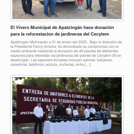
El Vivero Municipal de Apatzingán hace donación
para la reforestacion de jardineras del Cecytem
Apatzingán Michoacán a 31 de enero del 2025.- Bajo la dirección de
la Presidenta Fanny Arreola, ha demostrado su compromiso con el
medio ambiente mediante la donación de 49 plantas de diferentes
especies para reforestar las jardineras del plantel de Cecytem 09 en
Apatzingán. Las especies donadas incluyen palmas, tulipanes,
camelinas, teléfonos, edzora, muñecas, entre […]