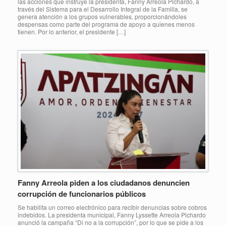
las acciones que instruye la presidenta, Fanny Arreola Pichardo, a
través del Sistema para el Desarrollo Integral de la Familia, se
genera atención a los grupos vulnerables, proporcionándoles
despensas como parte del programa de apoyo a quienes menos
tienen. Por lo anterior, el presidente […]
Fanny Arreola piden a los ciudadanos denuncien
corrupción de funcionarios públicos
Se habilita un correo electrónico para recibir denuncias sobre cobros
indebidos. La presidenta municipal, Fanny Lyssette Arreola Pichardo
anunció la campaña “Di no a la corrupción”, por lo que se pide a los