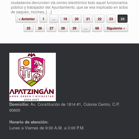
ciudadanos denuncien vía correo electrónico todo aquel funcionarios
público y trabajador del Ayuntamiento, que se vea implicado en actos
de saqueo, moches, […]
Post navigation
« Anterior
1
…
19
20
21
22
23
24
25
26
27
28
29
…
68
Siguiente »
Domicilio:
Av. Constitución de 1814 #1, Colonia Centro, C.P.
60600
Horario de atención:
Lunes a Viernes de 9:00 A.M. a 3:00 P.M.