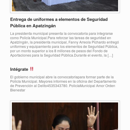
Entrega de uniformes a elementos de Seguridad
Pública en Apatzingán
La presidenta municipal presenta la convocatoria para integrarse
como Policía Municipal.Para reforzar las tareas de seguridad en
Apatzingán, la presidenta municipal, Fanny Arreola Pichardo entregó
uniformes y equipamiento para los elementos de Seguridad Pública,
por un monto superior a los 8 millones de pesos del Fondo de
Aportaciones para la Seguridad Pública.Durante el evento, la […]
Intégrate
El gobierno municipal abre la convocatoriapara formar parte de la
Policía Municipal. Mayores informes en la oficina del Departamento
de Prevención al Delito4535343780. PolicíaMunicipal Amor Orden
Bienestar