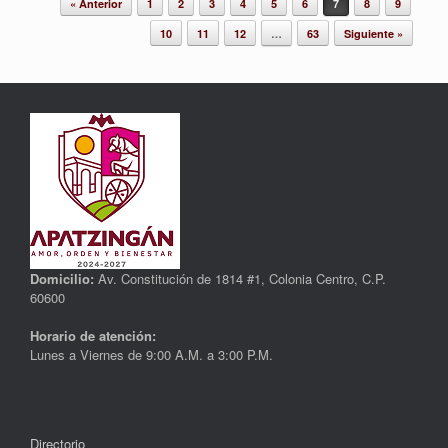
« Anterior
1
2
3
4
5
6
7
8
9
10
11
12
…
63
Siguiente »
Domicilio:
Av. Constitución de 1814 #1, Colonia Centro, C.P.
60600
Horario de atención:
Lunes a Viernes de 9:00 A.M. a 3:00 P.M.
Directorio