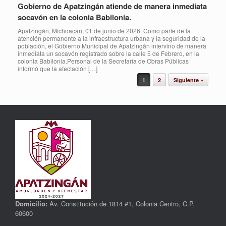
Gobierno de Apatzingán atiende de manera inmediata
socavón en la colonia Babilonia.
Apatzingán, Michoacán, 01 de junio de 2026. Como parte de la
atención permanente a la infraestructura urbana y la seguridad de la
población, el Gobierno Municipal de Apatzingán intervino de manera
inmediata un socavón registrado sobre la calle 5 de Febrero, en la
colonia Babilonia.Personal de la Secretaría de Obras Públicas
informó que la afectación […]
Post navigation
1
2
Siguiente »
Domicilio:
Av. Constitución de 1814 #1, Colonia Centro, C.P.
60600