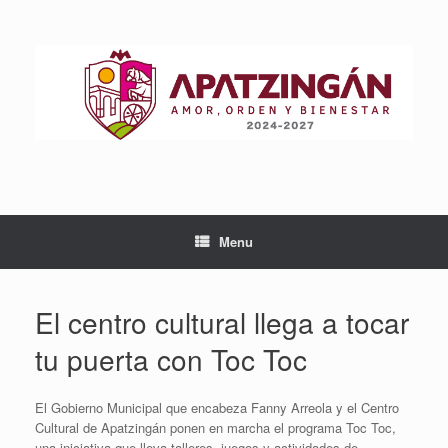
Skip
to
content
Menu
El centro cultural llega a tocar
tu puerta con Toc Toc
El Gobierno Municipal que encabeza Fanny Arreola y el Centro
Cultural de Apatzingán ponen en marcha el programa Toc Toc,
una iniciativa que lleva talleres, juegos y actividades de