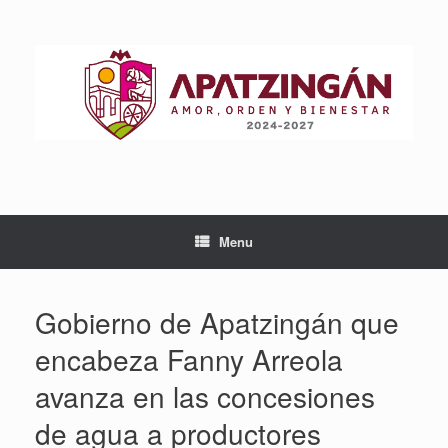
Skip
to
content
Menu
Gobierno de Apatzingán que
encabeza Fanny Arreola
avanza en las concesiones
de agua a productores