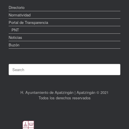
Directorio
Normatividad
Portal de Transparencia
PNT
Noticias
Buzón
Search
for:
H. Ayuntamiento de Apatzingán | Apatzingán © 2021
Todos los derechos reservados