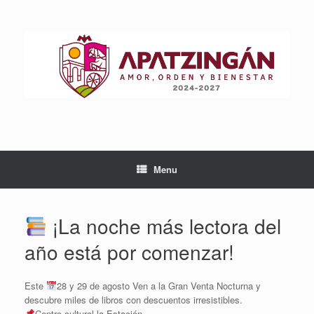
Skip
to
content
Menu
¡La noche más lectora del
año está por comenzar!
Este
28 y 29 de agosto Ven a la Gran Venta Nocturna y
descubre miles de libros con descuentos irresistibles.
Centro cultural la Estación