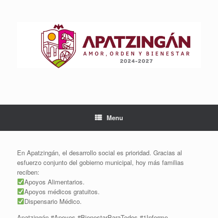
Skip
to
content
Menu
En Apatzingán, el desarrollo social es prioridad. Gracias al
esfuerzo conjunto del gobierno municipal, hoy más familias
reciben:
Apoyos Alimentarios.
Apoyos médicos gratuitos.
Dispensario Médico.
Apatzingán #Apoyos #BienestarParaTodos #1Informe