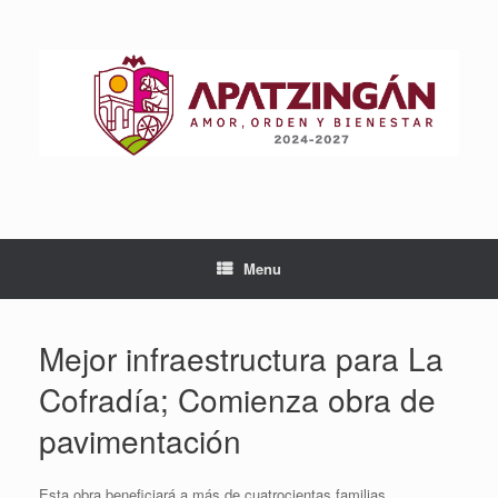
Skip
to
content
Menu
Mejor infraestructura para La
Cofradía; Comienza obra de
pavimentación
Esta obra beneficiará a más de cuatrocientas familias.