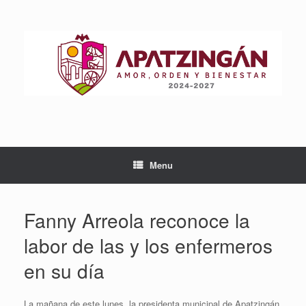
Skip
to
content
Menu
Fanny Arreola reconoce la
labor de las y los enfermeros
en su día
La mañana de este lunes, la presidenta municipal de Apatzingán