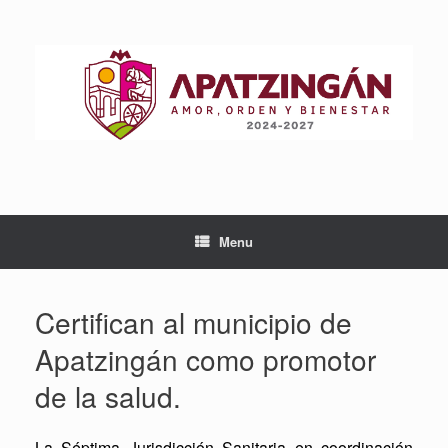
Skip
to
content
Menu
Certifican al municipio de
Apatzingán como promotor
de la salud.
La Séptima Jurisdicción Sanitaria en coordinación