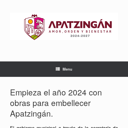
Skip
to
content
Menu
Empieza el año 2024 con
obras para embellecer
Apatzingán.
El gobierno municipal a través de la secretaría de