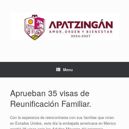
Skip
to
content
Menu
Aprueban 35 visas de
Reunificación Familiar.
Con la esperanza de reencontrarse con sus familias que viven
en Estados Unidos, este día la embajada americana en México
aprobó 35 visas para los Adultos Mayores del programa