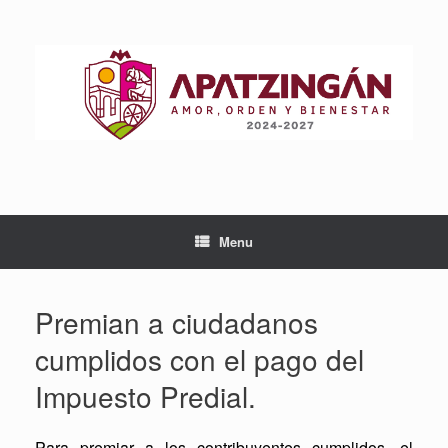
Skip
to
content
Menu
Premian a ciudadanos
cumplidos con el pago del
Impuesto Predial.
Para premiar a los contribuyentes cumplidos, el