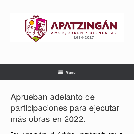
Skip
to
content
Menu
Aprueban adelanto de
participaciones para ejecutar
más obras en 2022.
Por unanimidad el Cabildo, encabezado por el