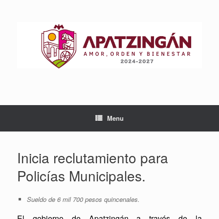
Skip
to
content
Menu
Inicia reclutamiento para
Policías Municipales.
Sueldo de 6 mil 700 pesos quincenales.
El gobierno de Apatzingán a través de la